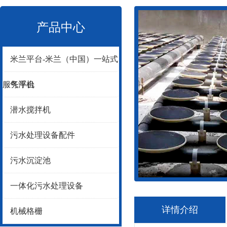
产品中心
米兰平台-米兰（中国）一站式
服务平台
气浮机
潜水搅拌机
污水处理设备配件
污水沉淀池
一体化污水处理设备
详情介绍
机械格栅