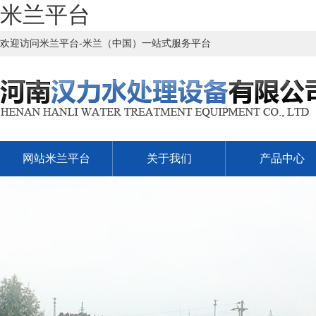
米兰平台
欢迎访问米兰平台-米兰（中国）一站式服务平台
网站米兰平台
关于我们
产品中心
米兰平台-米兰
国）一站式服务
气浮机
潜水搅拌机
污水处理设备配
污水沉淀池