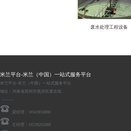
废水处理工程设备
米兰平台-米兰（中国）一站式服务平台
米兰平台-米兰（中国）一站式服务平台
地址：河南省郑州市惠济区黄古线
梁经理：18503850880
王经理：18539292888