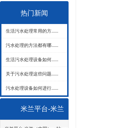
热门新闻
生活污水处理常用的方......
污水处理的方法都有哪......
生活污水处理设备如何......
关于污水处理这些问题......
污水处理设备如何进行......
米兰平台-米兰