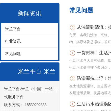
常见问题
新闻资讯
从浊流到清流：揭
米兰平台
每天，当我们洗漱、烹饪、
行业资讯
物、病原体及悬浮物，若直
干货封神！生活污
常见问题
生活污水含大量有机物、氮
生活污水处理核心知识点，
米兰平台-米兰
防渗漏抗上浮！
在土地资源紧张、生态要求
米兰平台-米兰（中国）一站
（中国）一站式服务平
长期运维质量。优异地埋式
式服务平台
生活污水治理误区
联系方式： 18539292888
台