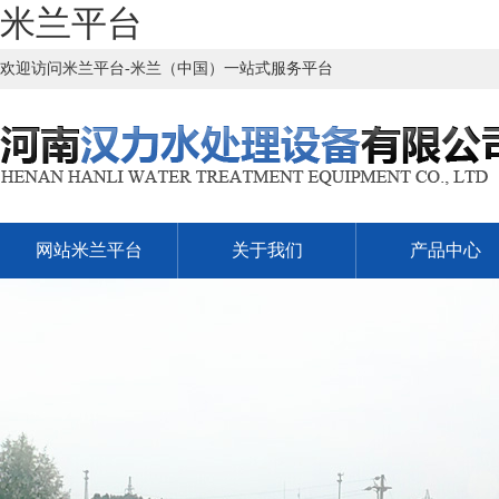
米兰平台
欢迎访问米兰平台-米兰（中国）一站式服务平台
网站米兰平台
关于我们
产品中心