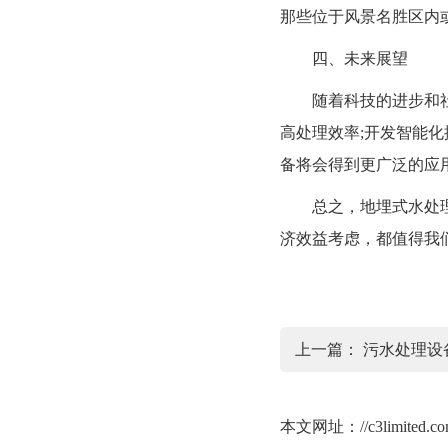
那些位于风景名胜区内
四、未来展望
随着科技的进步和社会
高处理效率;开发智能
备将会得到更广泛的应
总之，地埋式水处理设
济效益考虑，都值得我
上一篇：
污水处理设
本文网址：
//c3limited.c