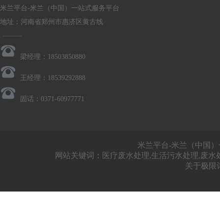
米兰平台-米兰（中国）一站式服务平台
地址：河南省郑州市惠济区黄古线
梁经理：18503850880
王经理：18539292888
固话：0371-60977771
米兰平台-米兰（中国）一
网站关键词：医疗废水处理,生活污水处理,废水
关于极限