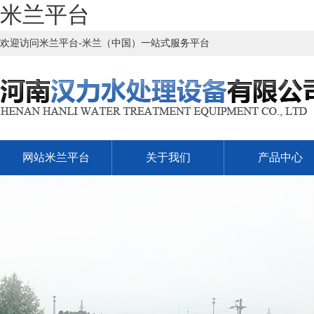
米兰平台
欢迎访问米兰平台-米兰（中国）一站式服务平台
网站米兰平台
关于我们
产品中心