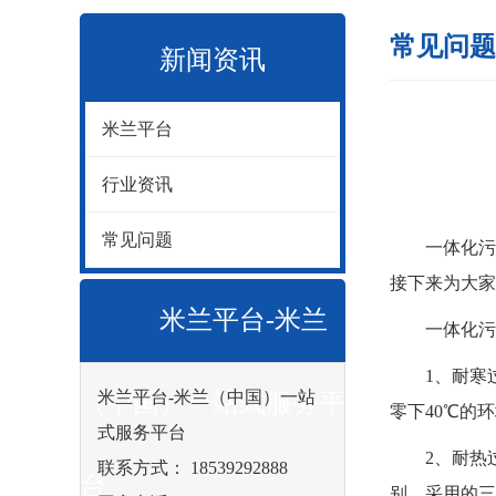
常见问题
新闻资讯
米兰平台
行业资讯
常见问题
一体化污水
接下来为大家
米兰平台-米兰
一体化污水
1、耐寒过
米兰平台-米兰（中国）一站
（中国）一站式服务平
零下40℃的
式服务平台
2、耐热过滤
联系方式： 18539292888
台
别，采用的三