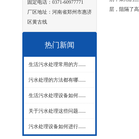
固定电话：0371-60977771
层，阻隔了高
厂区地址：河南省郑州市惠济
区黄古线
热门新闻
生活污水处理常用的方......
污水处理的方法都有哪......
生活污水处理设备如何......
关于污水处理这些问题......
污水处理设备如何进行......