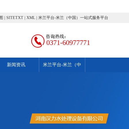
图
|
SITETXT
|
XML
|
米兰平台-米兰（中国）一站式服务平台
0371-60977771
新闻资讯
米兰平台-米兰（中
国）一站式服务平台