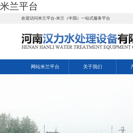
米兰平台
欢迎访问米兰平台-米兰（中国）一站式服务平台
网站米兰平台
关于我们