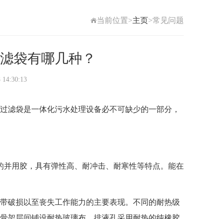
当前位置>
主页
>常见问题
滤袋有哪几种？
4:30:13
过滤袋是一体化污水处理设备必不可缺少的一部分，
并用胶，具有弹性高、耐冲击、耐寒性等特点。能在
热带破损以至丧失工作能力的主要表现。不同的耐热级
骨架层间铺设耐热玻璃布，排液孔采用耐热的纯橡胶