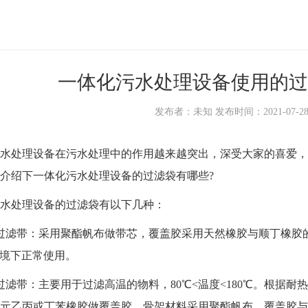
一体化污水处理设备使用的过
发布者：未知 发布时间：2021-07-28 1
处理设备在污水处理中的作用越来越突出，深受大家的喜爱，
介绍下一体化污水处理设备的过滤袋有哪些?
处理设备的过滤袋有以下几种：
滤带：采用聚酯帆布做带芯，覆盖胶采用天然橡胶与顺丁橡胶的
环境下正常使用。
带：主要用于过滤高温的物料，80℃<温度<180℃。根据耐
元乙丙或丁苯橡胶做覆盖胶，骨架材料采用聚酯帆布，覆盖胶与