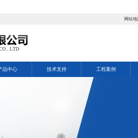
网站地
产品中心
技术支持
工程案例