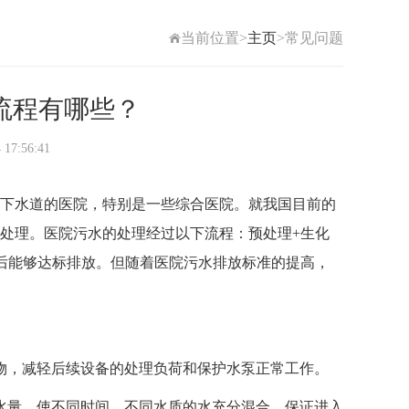
当前位置>
主页
>常见问题
流程有哪些？
7:56:41
下水道的医院，特别是一些综合医院。就我国目前的
处理。医院污水的处理经过以下流程：预处理+生化
后能够达标排放。但随着医院污水排放标准的提高，
，减轻后续设备的处理负荷和保护水泵正常工作。
量，使不同时间、不同水质的水充分混合，保证进入