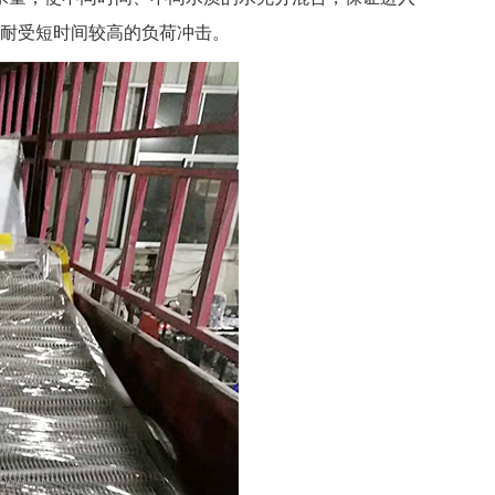
耐受短时间较高的负荷冲击。