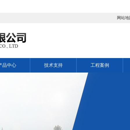
网站地
产品中心
技术支持
工程案例