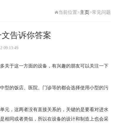
当前位置>
主页
>常见问题
一文告诉你答案
9:13:49
多关于这一方面的设备，有兴趣的朋友可以关注一下
中型的饭店、医院、门诊等的都会选择使用小型的污
单元，这两者没有直接关系的，关键的是要看对进水
是相同或者类似，所以在设备的设计和制造上也会采