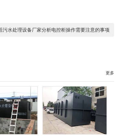
活污水处理设备厂家分析电控柜操作需要注意的事项
更多