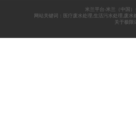
米兰平台-米兰（中国）一
网站关键词：医疗废水处理,生活污水处理,废水
关于极限