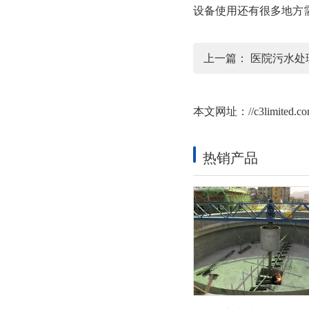
设备使用还有很多地方
上一篇：
医院污水处
本文网址：
//c3limited.c
热销产品