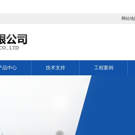
网站地
产品中心
技术支持
工程案例