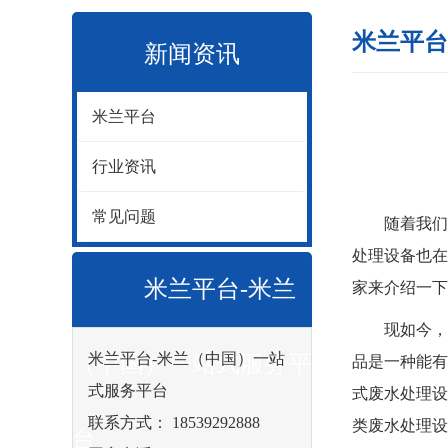
米兰平台
新闻资讯
米兰平台
行业资讯
常见问题
随着我们国
处理设备也在
米兰平台-米兰
家来介绍一下
现如今，市
米兰平台-米兰（中国）一站
（中国）一站式服务平
品是一种能有
式服务平台
式废水处理设
联系方式： 18539292888
类废水处理设
台