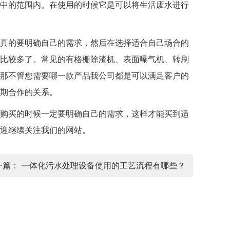
中的范围内。在使用的时候它是可以将生活废水进行
真的要明确自己的需求，然后在选择适合自己场合的
比较多了。常见的有格栅除渣机、表面曝气机、转刷
那不管您需要哪一款产品我公司都是可以满足客户的
期合作的关系。
购买的时候一定要明确自己的需求，这样才能买到适
迎继续关注我们的网站。
一篇：
一体化污水处理设备使用的工艺流程有哪些？