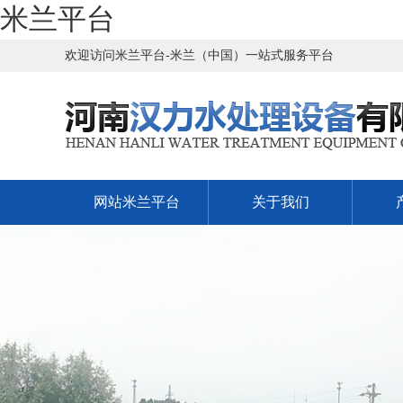
米兰平台
欢迎访问米兰平台-米兰（中国）一站式服务平台
网站米兰平台
关于我们