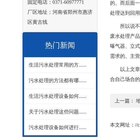
固定电话：0371-60977771
的。而后面一
厂区地址：河南省郑州市惠济
处理达到回用
区黄古线
所以说不同
废水处理产品
热门新闻
曝气器、立式
需求的。主营
生活污水处理常用的方......
以上文章内
合自己场合的
污水处理的方法都有哪......
生活污水处理设备如何......
上一篇：
关于污水处理这些问题......
本文网址：
//
污水处理设备如何进行......