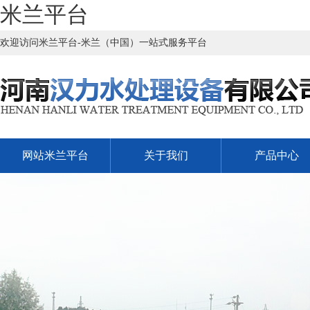
米兰平台
欢迎访问米兰平台-米兰（中国）一站式服务平台
网站米兰平台
关于我们
产品中心