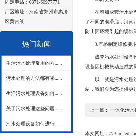
固定电话：0371-60977771
厂区地址：河南省郑州市惠济
在增加成套污水处理设
区黄古线
了不同的润滑脂，河南
防止因环境引起的锈蚀
热门新闻
3.严格制定维修要
成套污水处理设备维护
生活污水处理常用的方......
设备因机械振动造成的
污水处理的方法都有哪......
以上就是污水处理设备
站，我们会为您提供更
生活污水处理设备如何......
关于污水处理这些问题......
上一篇：
一体化污水
污水处理设备如何进行......
本文网址：
//c3limited.c