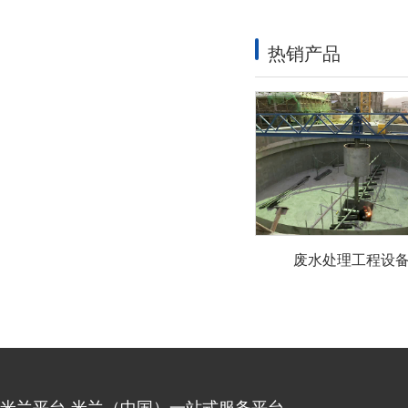
热销产品
废水处理工程设