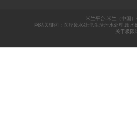
米兰平台-米兰（中国）一
网站关键词：医疗废水处理,生活污水处理,废水
关于极限