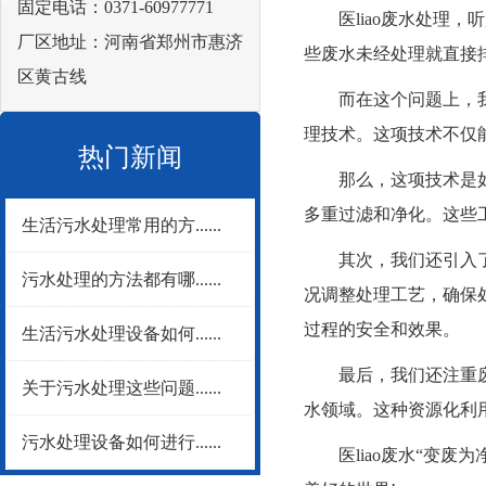
固定电话：0371-60977771
医liao废水处理
，听
厂区地址：河南省郑州市惠济
些废水未经处理就直接
区黄古线
而在这个问题上，我们
理技术。这项技术不仅
热门新闻
那么，这项技术是如何
多重过滤和净化。这些
生活污水处理常用的方......
其次，我们还引入了智
污水处理的方法都有哪......
况调整处理工艺，确保
过程的安全和效果。
生活污水处理设备如何......
最后，我们还注重废水
关于污水处理这些问题......
水领域。这种资源化利
污水处理设备如何进行......
医liao废水“变废