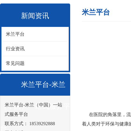
米兰平台
新闻资讯
米兰平台
行业资讯
常见问题
米兰平台-米兰
米兰平台-米兰（中国）一站
（中国）一站式服务平
式服务平台
在医院的角落里，流淌
联系方式： 18539292888
着人类对于环保与健康的
台