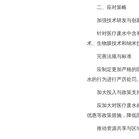
二、应对策略
加强技术研发与创
针对医疗废水中含有的
术、生物膜技术和纳米
完善法规与标准
应制定更加严格的医疗
水的行为进行严厉处罚
加大投入与政策支
应加大对医疗废水处理
优惠等政策措施，降低
推动资源共享与区