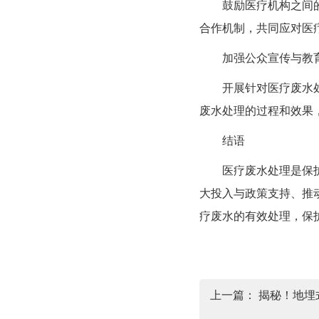
鼓励医疗机构之间的资
合作机制，共同应对医
加强公众宣传与教
开展针对医疗废水处理
废水处理的过程和效果
结语
医疗废水处理是保护环
大投入与政策支持、推
疗废水的有效处理，保
上一篇：
揭秘！地埋