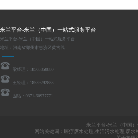
米兰平台-米兰（中国）一站式服务平台
米兰平台-米兰（中国）一站式服务平台
地址：河南省郑州市惠济区黄古线
梁经理：18503850880
王经理：18539292888
固话：0371-60977771
米兰平台-米兰（中国）一
网站关键词：医疗废水处理,生活污水处理,废水
关于极限