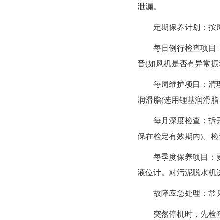
泄漏。
定期保养计划：按周
每日例行检查项目：格
音(如风机是否有异常振
每周维护项目：清理格栅
润滑脂(选用锂基润滑脂，每
每月深度检查：拆开水
保在检定有效期内)。
每季度保养项目：更换
液位计。对污泥脱水机
故障应急处理：常见
突然停机时，先检查总