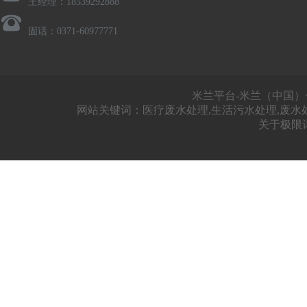
王经理：18539292888
固话：0371-60977771
米兰平台-米兰（中国）一
网站关键词：医疗废水处理,生活污水处理,废水
关于极限