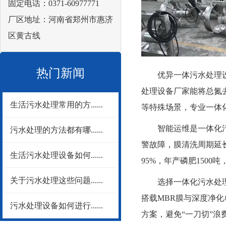
固定电话：0371-60977771
厂区地址：河南省郑州市惠济
区黄古线
热门新闻
优异一体污水处理设备
处理设备厂家能将总氮去
生活污水处理常用的方......
等特殊场景，专业一体化
智能运维是一体化污水
污水处理的方法都有哪......
警故障，膜清洗周期延
生活污水处理设备如何......
95%，年产磷肥1500
关于污水处理这些问题......
选择一体化污水处理设
搭载MBR膜与深度净化
污水处理设备如何进行......
方案，避免“一刀切”浪