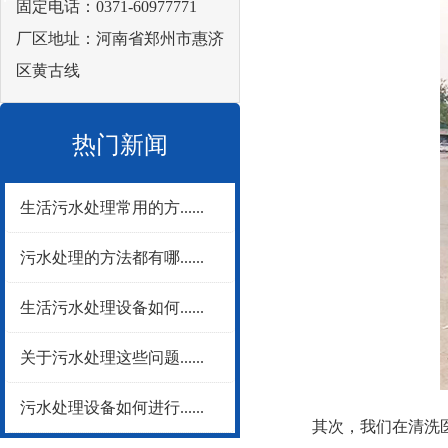
固定电话：0371-60977771
厂区地址：河南省郑州市惠济
区黄古线
热门新闻
生活污水处理常用的方......
污水处理的方法都有哪......
生活污水处理设备如何......
关于污水处理这些问题......
污水处理设备如何进行......
其次，我们在清洗医疗