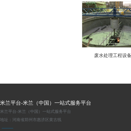
废水处理工程设
米兰平台-米兰（中国）一站式服务平台
米兰平台-米兰（中国）一站式服务平台
地址：河南省郑州市惠济区黄古线