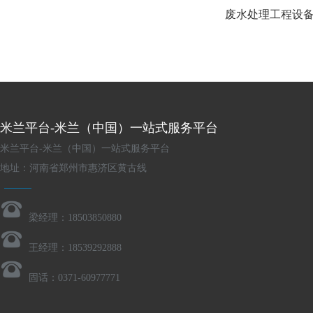
废水处理工程设
米兰平台-米兰（中国）一站式服务平台
米兰平台-米兰（中国）一站式服务平台
地址：河南省郑州市惠济区黄古线
梁经理：18503850880
王经理：18539292888
固话：0371-60977771