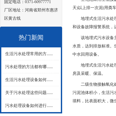
固定电话：0371-60977771
天)以上排一次泥(用粪
厂区地址：河南省郑州市惠济
区黄古线
地埋式生活污水处理设
和设备故障报警系统，
热门新闻
该地埋式污水设备主要
水质，达到排放标准。
生活污水处理常用的方......
中水回用设备。
地埋式生活污水处理设
污水处理的方法都有哪......
房及采暖、保温。
生活污水处理设备如何......
二级生物接触氧化处理
关于污水处理这些问题......
污泥池体积小，生活污
填料，比表面积大，微
污水处理设备如何进行......