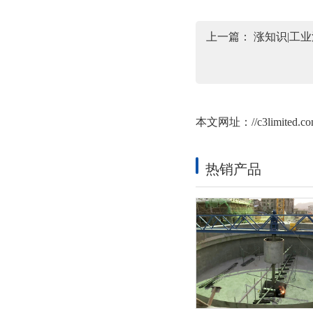
上一篇：
涨知识|工
本文网址：
//c3limited.c
热销产品