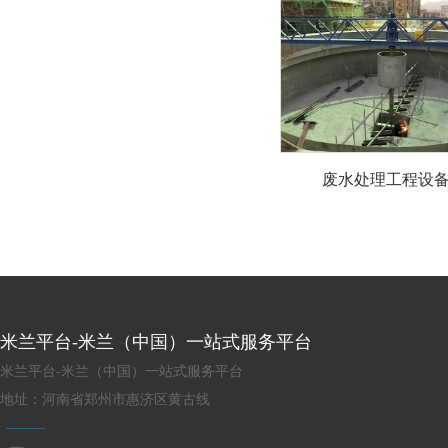
废水处理工程设
米兰平台-米兰（中国）一站式服务平台
米兰平台-米兰（中国）一站式服务平台
地址：河南省郑州市惠济区黄古线