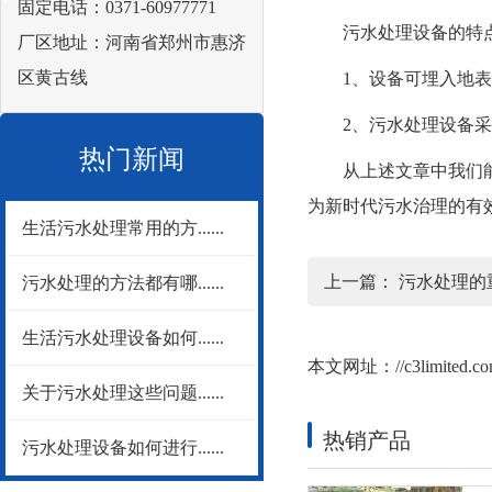
固定电话：0371-60977771
污水处理设备的特
厂区地址：河南省郑州市惠济
区黄古线
1、设备可埋入地表
2、污水处理设备采用
热门新闻
从上述文章中我们能够
为新时代污水治理的有
生活污水处理常用的方......
上一篇：
污水处理的
污水处理的方法都有哪......
生活污水处理设备如何......
本文网址：
//c3limited.c
关于污水处理这些问题......
热销产品
污水处理设备如何进行......