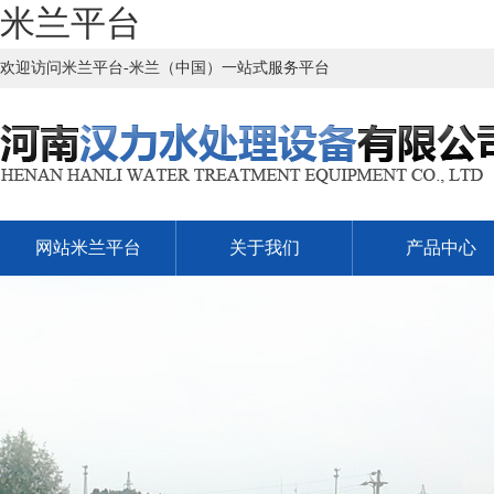
米兰平台
欢迎访问米兰平台-米兰（中国）一站式服务平台
网站米兰平台
关于我们
产品中心