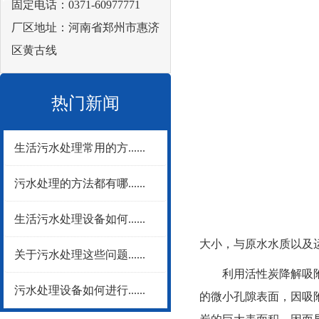
固定电话：0371-60977771
厂区地址：河南省郑州市惠济
区黄古线
热门新闻
生活污水处理常用的方......
污水处理的方法都有哪......
生活污水处理设备如何......
大小，与原水水质以及
关于污水处理这些问题......
利用活性炭降解吸附，
污水处理设备如何进行......
的微小孔隙表面，因吸