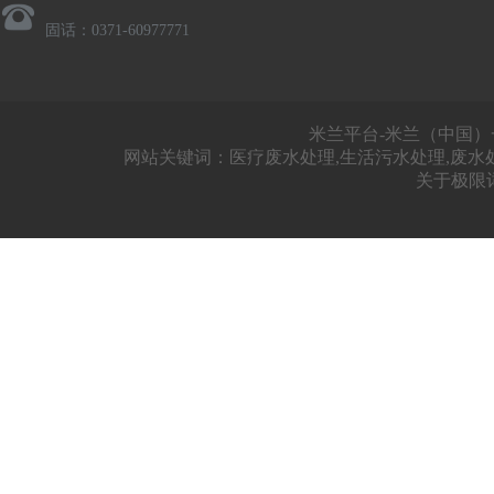
固话：0371-60977771
米兰平台-米兰（中国）一
网站关键词：医疗废水处理,生活污水处理,废水
关于极限