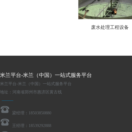
废水处理工程设备
米兰平台-米兰（中国）一站式服务平台
米兰平台-米兰（中国）一站式服务平台
地址：河南省郑州市惠济区黄古线
梁经理：18503850880
王经理：18539292888