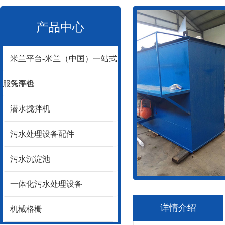
产品中心
米兰平台-米兰（中国）一站式
服务平台
气浮机
潜水搅拌机
污水处理设备配件
污水沉淀池
一体化污水处理设备
详情介绍
机械格栅