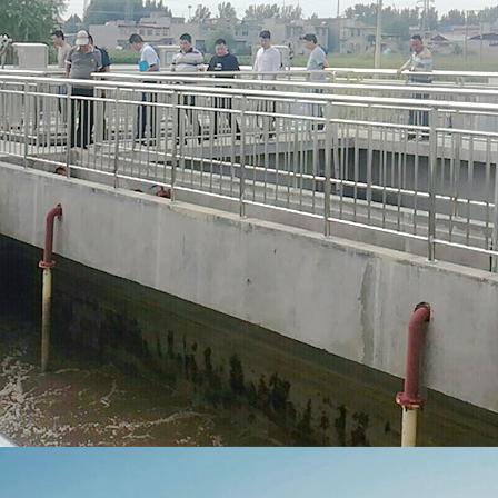
一体化污水处理
机械格栅